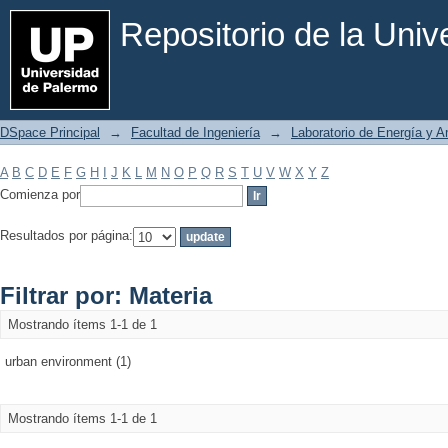
Filtrar por: Materia
Repositorio de la Uni
DSpace Principal
→
Facultad de Ingeniería
→
Laboratorio de Energía y 
A
B
C
D
E
F
G
H
I
J
K
L
M
N
O
P
Q
R
S
T
U
V
W
X
Y
Z
Comienza por
Resultados por página:
Filtrar por: Materia
Mostrando ítems 1-1 de 1
urban environment (1)
Mostrando ítems 1-1 de 1