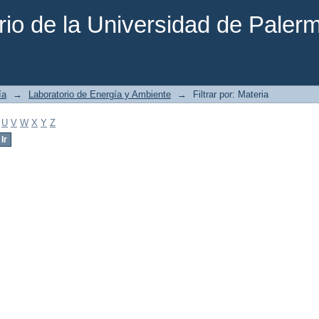
rio de la Universidad de Paler
ía
→
Laboratorio de Energía y Ambiente
→
Filtrar por: Materia
U
V
W
X
Y
Z