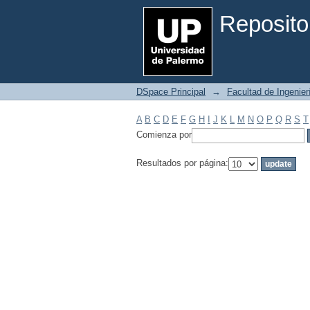
Filtrar por: Materia
Reposito
DSpace Principal
→
Facultad de Ingenier
A
B
C
D
E
F
G
H
I
J
K
L
M
N
O
P
Q
R
S
T
Comienza por
Resultados por página: