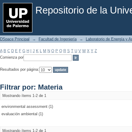
Filtrar por: Materia
Repositorio de la Uni
DSpace Principal
→
Facultad de Ingeniería
→
Laboratorio de Energía y 
A
B
C
D
E
F
G
H
I
J
K
L
M
N
O
P
Q
R
S
T
U
V
W
X
Y
Z
Comienza por
Resultados por página:
Filtrar por: Materia
Mostrando ítems 1-2 de 1
environmental assessment (1)
evaluación ambiental (1)
Mostrando ítems 1-2 de 1