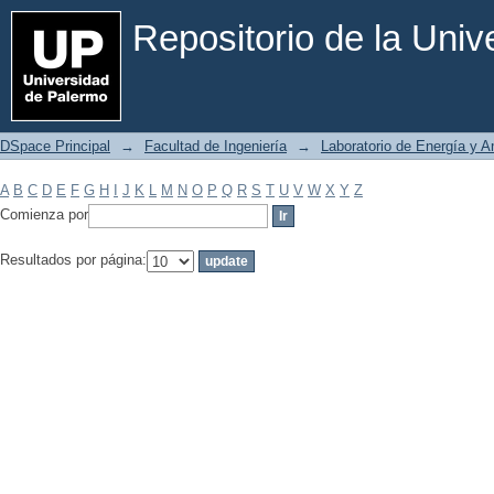
Filtrar por: Materia
Repositorio de la Uni
DSpace Principal
→
Facultad de Ingeniería
→
Laboratorio de Energía y 
A
B
C
D
E
F
G
H
I
J
K
L
M
N
O
P
Q
R
S
T
U
V
W
X
Y
Z
Comienza por
Resultados por página: