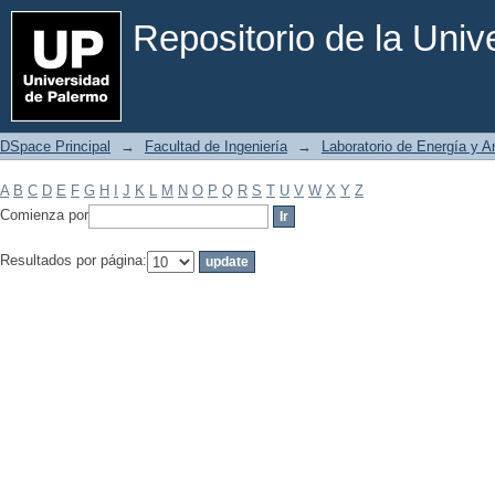
Filtrar por: Materia
Repositorio de la Uni
DSpace Principal
→
Facultad de Ingeniería
→
Laboratorio de Energía y 
A
B
C
D
E
F
G
H
I
J
K
L
M
N
O
P
Q
R
S
T
U
V
W
X
Y
Z
Comienza por
Resultados por página: