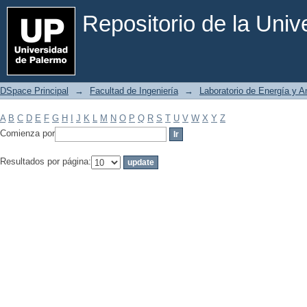
Filtrar por: Materia
Repositorio de la Uni
DSpace Principal
→
Facultad de Ingeniería
→
Laboratorio de Energía y 
A
B
C
D
E
F
G
H
I
J
K
L
M
N
O
P
Q
R
S
T
U
V
W
X
Y
Z
Comienza por
Resultados por página: