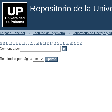
Filtrar por: Materia
Repositorio de la Uni
DSpace Principal
→
Facultad de Ingeniería
→
Laboratorio de Energía y 
A
B
C
D
E
F
G
H
I
J
K
L
M
N
O
P
Q
R
S
T
U
V
W
X
Y
Z
Comienza por
Resultados por página: