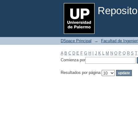
Filtrar por: Materia
Reposito
DSpace Principal
→
Facultad de Ingenier
A
B
C
D
E
F
G
H
I
J
K
L
M
N
O
P
Q
R
S
T
Comienza por
Resultados por página: