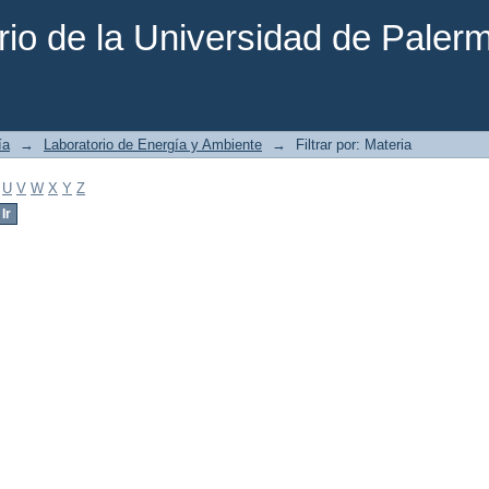
rio de la Universidad de Paler
ía
→
Laboratorio de Energía y Ambiente
→
Filtrar por: Materia
U
V
W
X
Y
Z