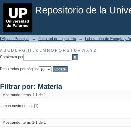
Filtrar por: Materia
Repositorio de la Uni
DSpace Principal
→
Facultad de Ingeniería
→
Laboratorio de Energía y 
A
B
C
D
E
F
G
H
I
J
K
L
M
N
O
P
Q
R
S
T
U
V
W
X
Y
Z
Comienza por
Resultados por página:
Filtrar por: Materia
Mostrando ítems 1-1 de 1
urban environment (1)
Mostrando ítems 1-1 de 1