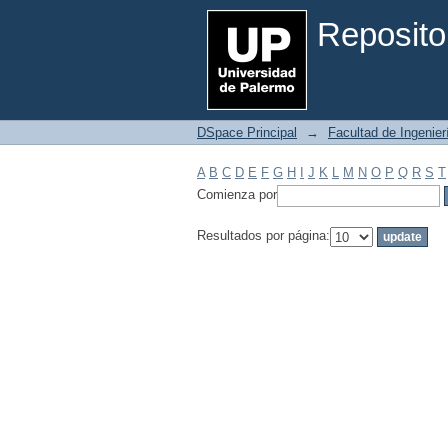
Filtrar por: Materia
Reposito
DSpace Principal
→
Facultad de Ingenier
A
B
C
D
E
F
G
H
I
J
K
L
M
N
O
P
Q
R
S
T
Comienza por
Resultados por página: