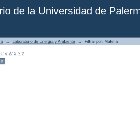
rio de la Universidad de Paler
ía
→
Laboratorio de Energía y Ambiente
→
Filtrar por: Materia
U
V
W
X
Y
Z