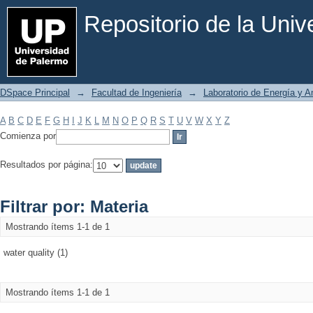
Filtrar por: Materia
Repositorio de la Uni
DSpace Principal
→
Facultad de Ingeniería
→
Laboratorio de Energía y 
A
B
C
D
E
F
G
H
I
J
K
L
M
N
O
P
Q
R
S
T
U
V
W
X
Y
Z
Comienza por
Resultados por página:
Filtrar por: Materia
Mostrando ítems 1-1 de 1
water quality (1)
Mostrando ítems 1-1 de 1