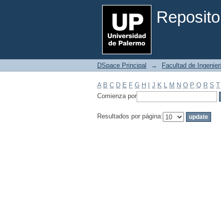
Filtrar por: Materia
Reposito
DSpace Principal
→
Facultad de Ingenier
A
B
C
D
E
F
G
H
I
J
K
L
M
N
O
P
Q
R
S
T
Comienza por
Resultados por página: