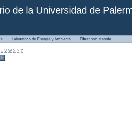
rio de la Universidad de Paler
ía
→
Laboratorio de Energía y Ambiente
→
Filtrar por: Materia
U
V
W
X
Y
Z