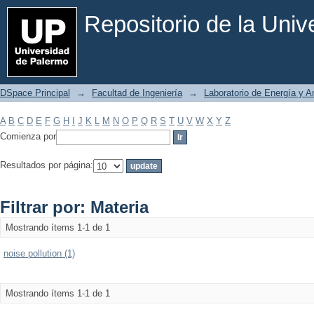
Filtrar por: Materia
Repositorio de la Uni
DSpace Principal
→
Facultad de Ingeniería
→
Laboratorio de Energía y 
A
B
C
D
E
F
G
H
I
J
K
L
M
N
O
P
Q
R
S
T
U
V
W
X
Y
Z
Comienza por
Resultados por página:
Filtrar por: Materia
Mostrando ítems 1-1 de 1
noise pollution (1)
Mostrando ítems 1-1 de 1