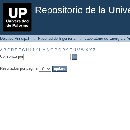
Filtrar por: Materia
Repositorio de la Uni
DSpace Principal
→
Facultad de Ingeniería
→
Laboratorio de Energía y 
A
B
C
D
E
F
G
H
I
J
K
L
M
N
O
P
Q
R
S
T
U
V
W
X
Y
Z
Comienza por
Resultados por página: