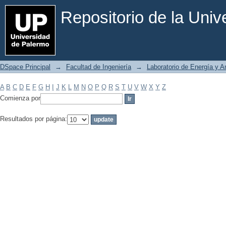
Filtrar por: Materia
Repositorio de la Uni
DSpace Principal
→
Facultad de Ingeniería
→
Laboratorio de Energía y 
A
B
C
D
E
F
G
H
I
J
K
L
M
N
O
P
Q
R
S
T
U
V
W
X
Y
Z
Comienza por
Resultados por página: