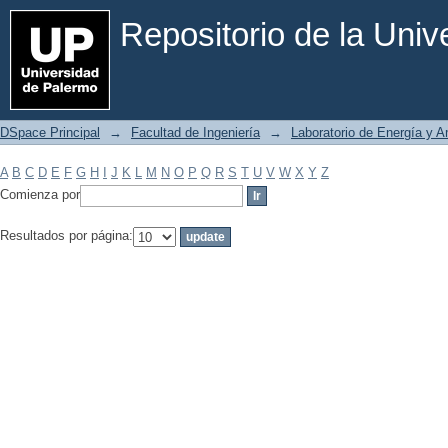
Filtrar por: Materia
Repositorio de la Uni
DSpace Principal
→
Facultad de Ingeniería
→
Laboratorio de Energía y 
A
B
C
D
E
F
G
H
I
J
K
L
M
N
O
P
Q
R
S
T
U
V
W
X
Y
Z
Comienza por
Resultados por página: