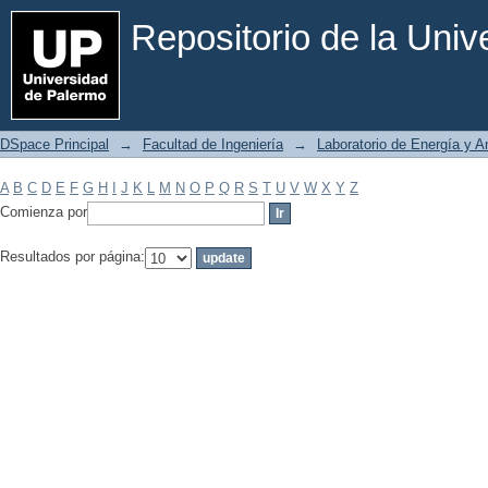
Filtrar por: Materia
Repositorio de la Uni
DSpace Principal
→
Facultad de Ingeniería
→
Laboratorio de Energía y 
A
B
C
D
E
F
G
H
I
J
K
L
M
N
O
P
Q
R
S
T
U
V
W
X
Y
Z
Comienza por
Resultados por página: