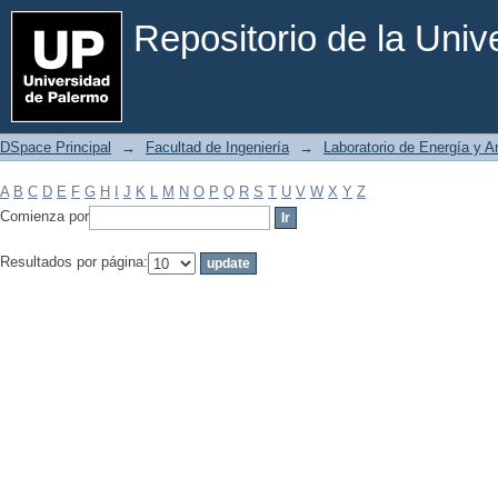
Filtrar por: Materia
Repositorio de la Uni
DSpace Principal
→
Facultad de Ingeniería
→
Laboratorio de Energía y 
A
B
C
D
E
F
G
H
I
J
K
L
M
N
O
P
Q
R
S
T
U
V
W
X
Y
Z
Comienza por
Resultados por página: