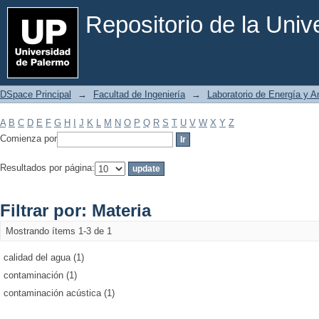
Filtrar por: Materia
Repositorio de la Uni
DSpace Principal
→
Facultad de Ingeniería
→
Laboratorio de Energía y 
A
B
C
D
E
F
G
H
I
J
K
L
M
N
O
P
Q
R
S
T
U
V
W
X
Y
Z
Comienza por
Resultados por página:
Filtrar por: Materia
Mostrando ítems 1-3 de 1
calidad del agua (1)
contaminación (1)
contaminación acústica (1)