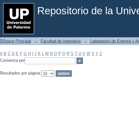
Filtrar por: Materia
Repositorio de la Uni
DSpace Principal
→
Facultad de Ingeniería
→
Laboratorio de Energía y 
A
B
C
D
E
F
G
H
I
J
K
L
M
N
O
P
Q
R
S
T
U
V
W
X
Y
Z
Comienza por
Resultados por página: