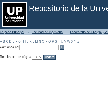
Filtrar por: Materia
Repositorio de la Uni
DSpace Principal
→
Facultad de Ingeniería
→
Laboratorio de Energía y 
A
B
C
D
E
F
G
H
I
J
K
L
M
N
O
P
Q
R
S
T
U
V
W
X
Y
Z
Comienza por
Resultados por página: