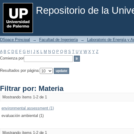
Filtrar por: Materia
Repositorio de la Uni
DSpace Principal
→
Facultad de Ingeniería
→
Laboratorio de Energía y 
A
B
C
D
E
F
G
H
I
J
K
L
M
N
O
P
Q
R
S
T
U
V
W
X
Y
Z
Comienza por
Resultados por página:
Filtrar por: Materia
Mostrando ítems 1-2 de 1
environmental assessment (1)
evaluación ambiental (1)
Mostrando ítems 1-2 de 1