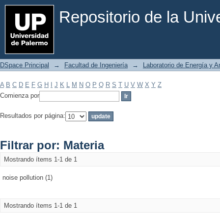
Filtrar por: Materia
Repositorio de la Uni
DSpace Principal
→
Facultad de Ingeniería
→
Laboratorio de Energía y 
A
B
C
D
E
F
G
H
I
J
K
L
M
N
O
P
Q
R
S
T
U
V
W
X
Y
Z
Comienza por
Resultados por página:
Filtrar por: Materia
Mostrando ítems 1-1 de 1
noise pollution (1)
Mostrando ítems 1-1 de 1