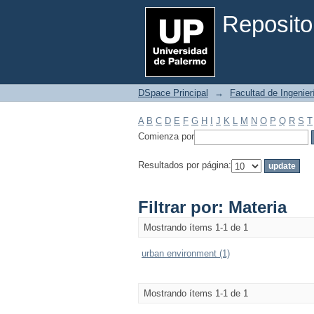
Filtrar por: Materia
Reposito
DSpace Principal
→
Facultad de Ingenier
A
B
C
D
E
F
G
H
I
J
K
L
M
N
O
P
Q
R
S
T
Comienza por
Resultados por página:
Filtrar por: Materia
Mostrando ítems 1-1 de 1
urban environment (1)
Mostrando ítems 1-1 de 1