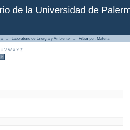
rio de la Universidad de Paler
ía
→
Laboratorio de Energía y Ambiente
→
Filtrar por: Materia
U
V
W
X
Y
Z