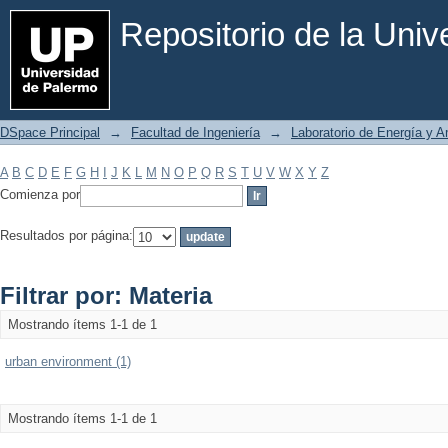
Filtrar por: Materia
Repositorio de la Uni
DSpace Principal
→
Facultad de Ingeniería
→
Laboratorio de Energía y 
A
B
C
D
E
F
G
H
I
J
K
L
M
N
O
P
Q
R
S
T
U
V
W
X
Y
Z
Comienza por
Resultados por página:
Filtrar por: Materia
Mostrando ítems 1-1 de 1
urban environment (1)
Mostrando ítems 1-1 de 1