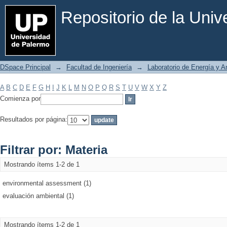
Filtrar por: Materia
Repositorio de la Uni
DSpace Principal
→
Facultad de Ingeniería
→
Laboratorio de Energía y 
A
B
C
D
E
F
G
H
I
J
K
L
M
N
O
P
Q
R
S
T
U
V
W
X
Y
Z
Comienza por
Resultados por página:
Filtrar por: Materia
Mostrando ítems 1-2 de 1
environmental assessment (1)
evaluación ambiental (1)
Mostrando ítems 1-2 de 1