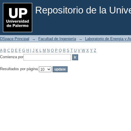
Filtrar por: Materia
Repositorio de la Uni
DSpace Principal
→
Facultad de Ingeniería
→
Laboratorio de Energía y 
A
B
C
D
E
F
G
H
I
J
K
L
M
N
O
P
Q
R
S
T
U
V
W
X
Y
Z
Comienza por
Resultados por página: