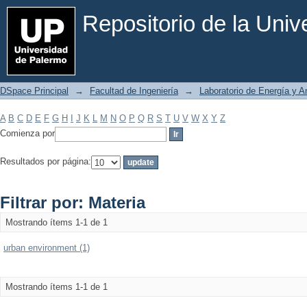
Filtrar por: Materia
Repositorio de la Uni
DSpace Principal
→
Facultad de Ingeniería
→
Laboratorio de Energía y 
A
B
C
D
E
F
G
H
I
J
K
L
M
N
O
P
Q
R
S
T
U
V
W
X
Y
Z
Comienza por
Resultados por página:
Filtrar por: Materia
Mostrando ítems 1-1 de 1
urban environment (1)
Mostrando ítems 1-1 de 1