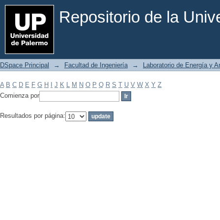
Filtrar por: Materia
Repositorio de la Uni
DSpace Principal
→
Facultad de Ingeniería
→
Laboratorio de Energía y 
A
B
C
D
E
F
G
H
I
J
K
L
M
N
O
P
Q
R
S
T
U
V
W
X
Y
Z
Comienza por
Resultados por página: