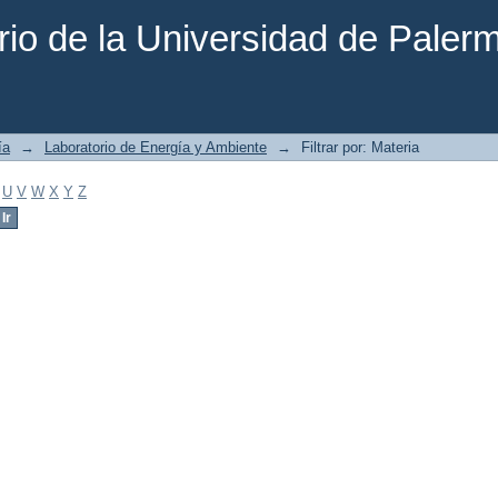
rio de la Universidad de Paler
ía
→
Laboratorio de Energía y Ambiente
→
Filtrar por: Materia
U
V
W
X
Y
Z