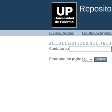
Filtrar por: Materia
Reposito
DSpace Principal
→
Facultad de Ingenier
A
B
C
D
E
F
G
H
I
J
K
L
M
N
O
P
Q
R
S
T
Comienza por
Resultados por página: