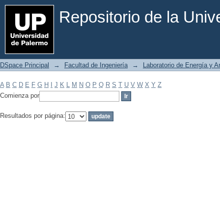
Filtrar por: Materia
Repositorio de la Uni
DSpace Principal
→
Facultad de Ingeniería
→
Laboratorio de Energía y 
A
B
C
D
E
F
G
H
I
J
K
L
M
N
O
P
Q
R
S
T
U
V
W
X
Y
Z
Comienza por
Resultados por página: