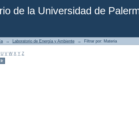
rio de la Universidad de Paler
ía
→
Laboratorio de Energía y Ambiente
→
Filtrar por: Materia
U
V
W
X
Y
Z