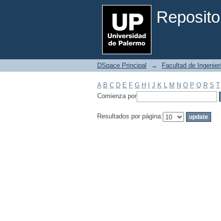
Filtrar por: Materia
Reposito
DSpace Principal
→
Facultad de Ingenier
A
B
C
D
E
F
G
H
I
J
K
L
M
N
O
P
Q
R
S
T
Comienza por
Resultados por página: