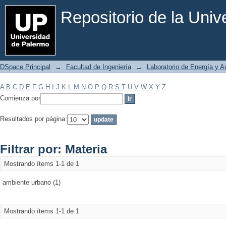
Filtrar por: Materia
Repositorio de la Uni
DSpace Principal
→
Facultad de Ingeniería
→
Laboratorio de Energía y 
A
B
C
D
E
F
G
H
I
J
K
L
M
N
O
P
Q
R
S
T
U
V
W
X
Y
Z
Comienza por
Resultados por página:
Filtrar por: Materia
Mostrando ítems 1-1 de 1
ambiente urbano (1)
Mostrando ítems 1-1 de 1