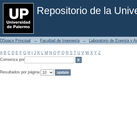
Filtrar por: Materia
Repositorio de la Uni
DSpace Principal
→
Facultad de Ingeniería
→
Laboratorio de Energía y 
A
B
C
D
E
F
G
H
I
J
K
L
M
N
O
P
Q
R
S
T
U
V
W
X
Y
Z
Comienza por
Resultados por página: