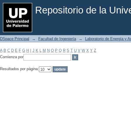
Filtrar por: Materia
Repositorio de la Uni
DSpace Principal
→
Facultad de Ingeniería
→
Laboratorio de Energía y 
A
B
C
D
E
F
G
H
I
J
K
L
M
N
O
P
Q
R
S
T
U
V
W
X
Y
Z
Comienza por
Resultados por página: