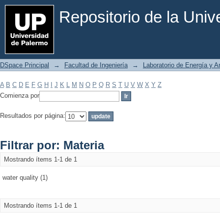
Filtrar por: Materia
Repositorio de la Uni
DSpace Principal
→
Facultad de Ingeniería
→
Laboratorio de Energía y 
A
B
C
D
E
F
G
H
I
J
K
L
M
N
O
P
Q
R
S
T
U
V
W
X
Y
Z
Comienza por
Resultados por página:
Filtrar por: Materia
Mostrando ítems 1-1 de 1
water quality (1)
Mostrando ítems 1-1 de 1