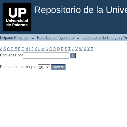
Filtrar por: Materia
Repositorio de la Uni
DSpace Principal
→
Facultad de Ingeniería
→
Laboratorio de Energía y 
A
B
C
D
E
F
G
H
I
J
K
L
M
N
O
P
Q
R
S
T
U
V
W
X
Y
Z
Comienza por
Resultados por página: