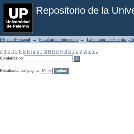
Filtrar por: Materia
Repositorio de la Uni
DSpace Principal
→
Facultad de Ingeniería
→
Laboratorio de Energía y 
A
B
C
D
E
F
G
H
I
J
K
L
M
N
O
P
Q
R
S
T
U
V
W
X
Y
Z
Comienza por
Resultados por página: