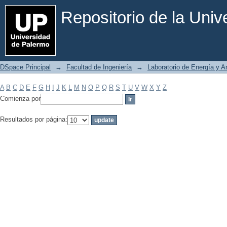
Filtrar por: Materia
Repositorio de la Uni
DSpace Principal
→
Facultad de Ingeniería
→
Laboratorio de Energía y 
A
B
C
D
E
F
G
H
I
J
K
L
M
N
O
P
Q
R
S
T
U
V
W
X
Y
Z
Comienza por
Resultados por página: