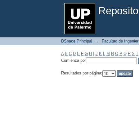
Filtrar por: Materia
Reposito
DSpace Principal
→
Facultad de Ingenier
A
B
C
D
E
F
G
H
I
J
K
L
M
N
O
P
Q
R
S
T
Comienza por
Resultados por página: