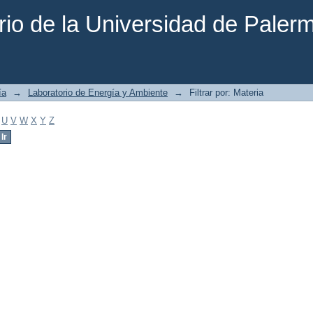
rio de la Universidad de Paler
ía
→
Laboratorio de Energía y Ambiente
→
Filtrar por: Materia
U
V
W
X
Y
Z