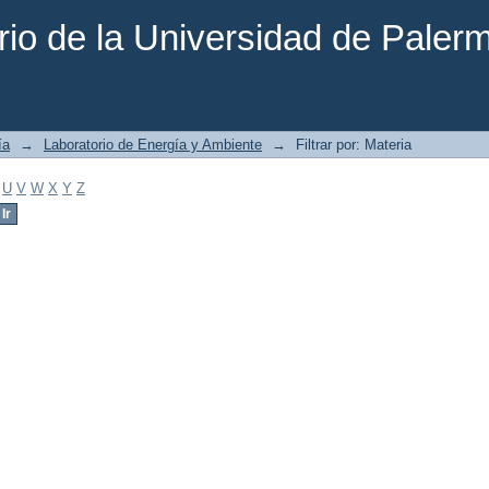
rio de la Universidad de Paler
ía
→
Laboratorio de Energía y Ambiente
→
Filtrar por: Materia
U
V
W
X
Y
Z