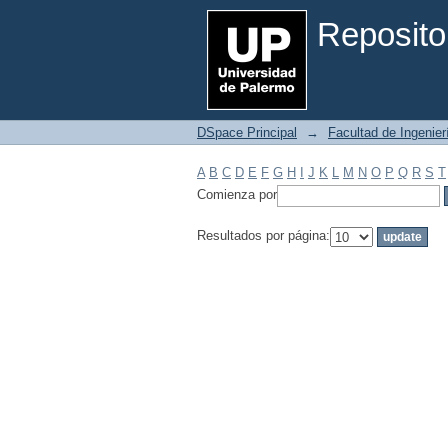
Filtrar por: Materia
Reposito
DSpace Principal
→
Facultad de Ingenier
A
B
C
D
E
F
G
H
I
J
K
L
M
N
O
P
Q
R
S
T
Comienza por
Resultados por página: