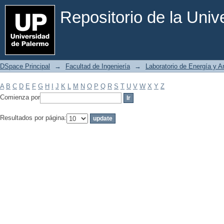
Filtrar por: Materia
Repositorio de la Uni
DSpace Principal
→
Facultad de Ingeniería
→
Laboratorio de Energía y 
A
B
C
D
E
F
G
H
I
J
K
L
M
N
O
P
Q
R
S
T
U
V
W
X
Y
Z
Comienza por
Resultados por página: