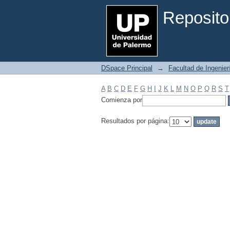
Filtrar por: Materia
Reposito
DSpace Principal
→
Facultad de Ingenier
A
B
C
D
E
F
G
H
I
J
K
L
M
N
O
P
Q
R
S
T
Comienza por
Resultados por página: