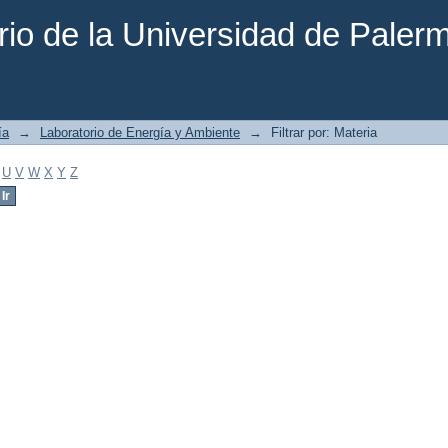
rio de la Universidad de Paler
ía
→
Laboratorio de Energía y Ambiente
→
Filtrar por: Materia
U
V
W
X
Y
Z