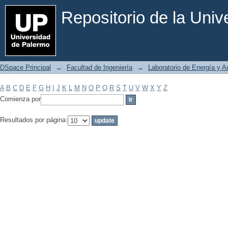
Filtrar por: Materia
Repositorio de la Uni
DSpace Principal
→
Facultad de Ingeniería
→
Laboratorio de Energía y 
A
B
C
D
E
F
G
H
I
J
K
L
M
N
O
P
Q
R
S
T
U
V
W
X
Y
Z
Comienza por
Resultados por página: