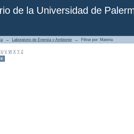
rio de la Universidad de Paler
ía
→
Laboratorio de Energía y Ambiente
→
Filtrar por: Materia
U
V
W
X
Y
Z