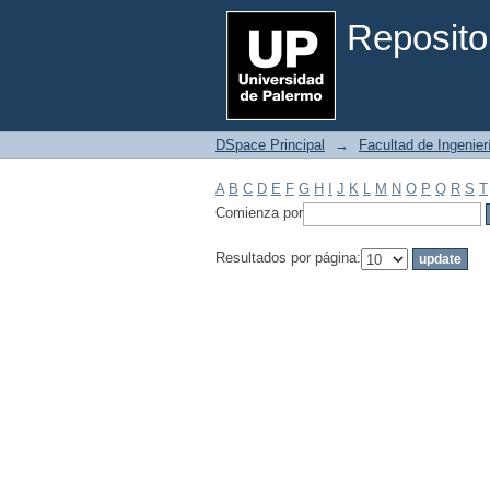
Filtrar por: Materia
Reposito
DSpace Principal
→
Facultad de Ingenier
A
B
C
D
E
F
G
H
I
J
K
L
M
N
O
P
Q
R
S
T
Comienza por
Resultados por página: