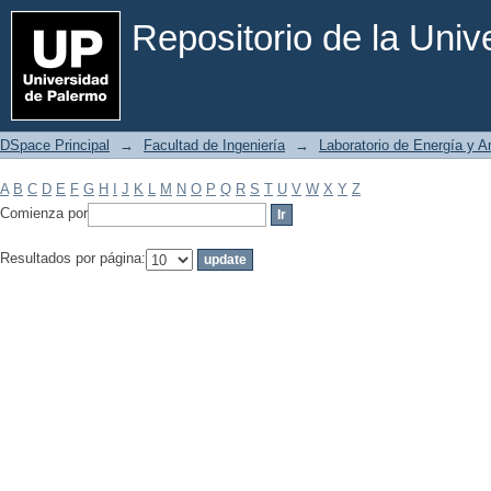
Filtrar por: Materia
Repositorio de la Uni
DSpace Principal
→
Facultad de Ingeniería
→
Laboratorio de Energía y 
A
B
C
D
E
F
G
H
I
J
K
L
M
N
O
P
Q
R
S
T
U
V
W
X
Y
Z
Comienza por
Resultados por página: