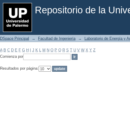
Filtrar por: Materia
Repositorio de la Uni
DSpace Principal
→
Facultad de Ingeniería
→
Laboratorio de Energía y 
A
B
C
D
E
F
G
H
I
J
K
L
M
N
O
P
Q
R
S
T
U
V
W
X
Y
Z
Comienza por
Resultados por página: