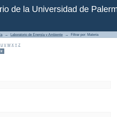
rio de la Universidad de Paler
ía
→
Laboratorio de Energía y Ambiente
→
Filtrar por: Materia
U
V
W
X
Y
Z