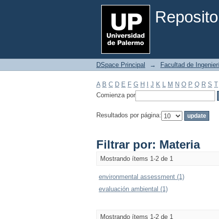
Filtrar por: Materia
Reposito
DSpace Principal
→
Facultad de Ingenier
A
B
C
D
E
F
G
H
I
J
K
L
M
N
O
P
Q
R
S
T
Comienza por
Resultados por página:
Filtrar por: Materia
Mostrando ítems 1-2 de 1
environmental assessment (1)
evaluación ambiental (1)
Mostrando ítems 1-2 de 1