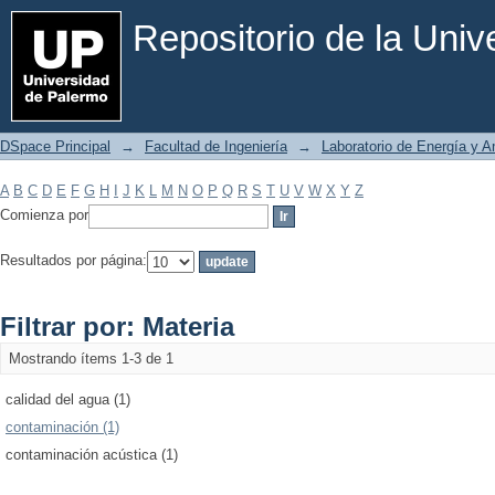
Filtrar por: Materia
Repositorio de la Uni
DSpace Principal
→
Facultad de Ingeniería
→
Laboratorio de Energía y 
A
B
C
D
E
F
G
H
I
J
K
L
M
N
O
P
Q
R
S
T
U
V
W
X
Y
Z
Comienza por
Resultados por página:
Filtrar por: Materia
Mostrando ítems 1-3 de 1
calidad del agua (1)
contaminación (1)
contaminación acústica (1)