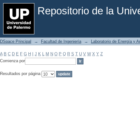
Filtrar por: Materia
Repositorio de la Uni
DSpace Principal
→
Facultad de Ingeniería
→
Laboratorio de Energía y 
A
B
C
D
E
F
G
H
I
J
K
L
M
N
O
P
Q
R
S
T
U
V
W
X
Y
Z
Comienza por
Resultados por página: